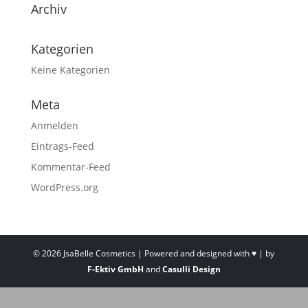
Archiv
Kategorien
Keine Kategorien
Meta
Anmelden
Eintrags-Feed
Kommentar-Feed
WordPress.org
©
2026
JsaBelle Cosmetics | Powered and designed with ♥ | by
F-Ektiv GmbH
and
Casulli Design