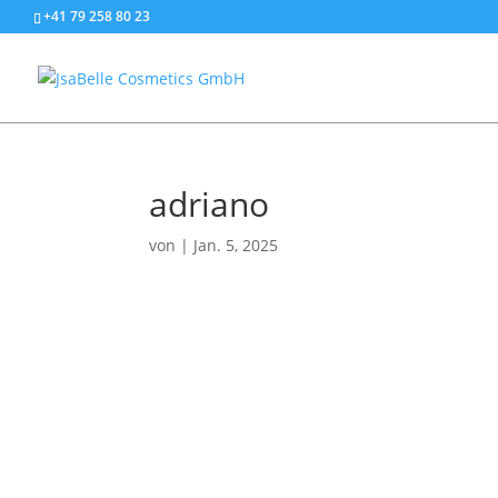
+41 79 258 80 23
adriano
von
|
Jan. 5, 2025