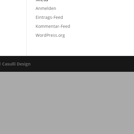
Anmelden
Eintrags-Feed
Kommentar-Feed
WordPress.org
d
Casulli Design