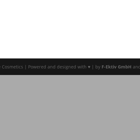
e Cosmetics | Powered and designed with ♥ | by
F-Ektiv GmbH
an