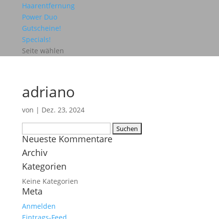
Haarentfernung
Power Duo
Gutscheine!
Specials!
Seite wählen
adriano
von
|
Dez. 23, 2024
Suchen
Neueste Kommentare
nach:
Archiv
Kategorien
Keine Kategorien
Meta
Anmelden
Eintrags-Feed