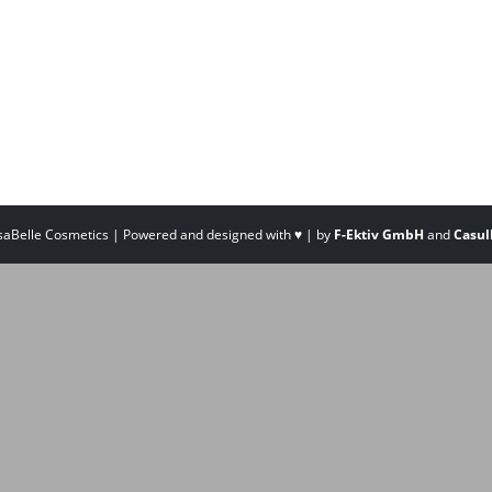
saBelle Cosmetics | Powered and designed with ♥ | by
F-Ektiv GmbH
and
Casul