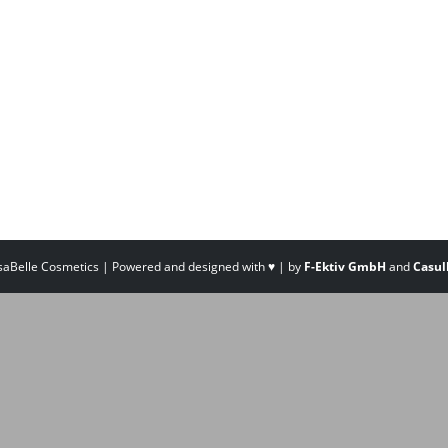
saBelle Cosmetics | Powered and designed with ♥ | by
F-Ektiv GmbH
and
Casul