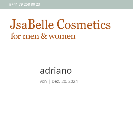
+41 79 258 80 23
adriano
von
|
Dez. 20, 2024