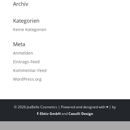
Archiv
Kategorien
Keine Kategorien
Meta
Anmelden
Eintrags-Feed
Kommentar-Feed
WordPress.org
©
2026
JsaBelle Cosmetics | Powered and designed with ♥ | by
F-Ektiv GmbH
and
Casulli Design