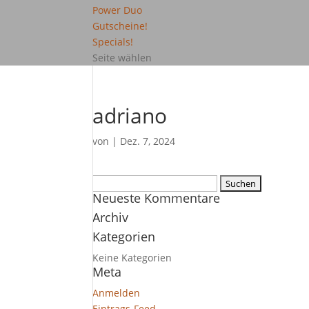
Power Duo
Gutscheine!
Specials!
Seite wählen
adriano
von
|
Dez. 7, 2024
Suchen
Neueste Kommentare
nach:
Archiv
Kategorien
Keine Kategorien
Meta
Anmelden
Eintrags-Feed