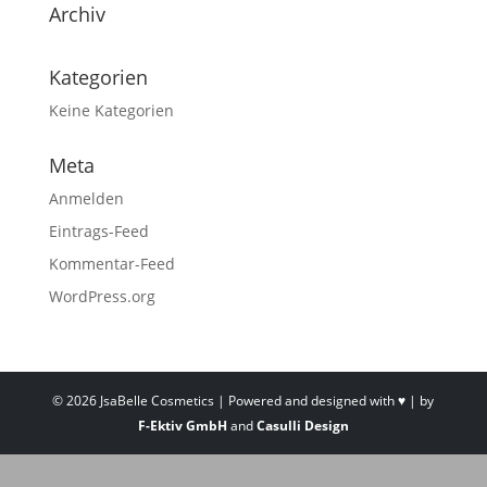
Archiv
Kategorien
Keine Kategorien
Meta
Anmelden
Eintrags-Feed
Kommentar-Feed
WordPress.org
©
2026
JsaBelle Cosmetics | Powered and designed with ♥ | by
F-Ektiv GmbH
and
Casulli Design