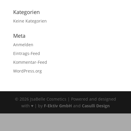
Kategorien
Keine Kategorien
Meta
Anmelden
Eintrags-Feed
Kommentar-Feed
WordPress.org
© 2026 JsaBelle Cosmetics | Powered and designed
with ♥ | by
F-Ektiv GmbH
and
Casulli Design