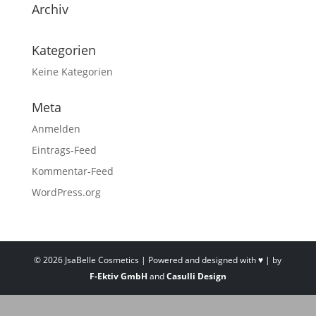
Archiv
Kategorien
Keine Kategorien
Meta
Anmelden
Eintrags-Feed
Kommentar-Feed
WordPress.org
©
2026
JsaBelle Cosmetics | Powered and designed with ♥ | by
F-Ektiv GmbH
and
Casulli Design