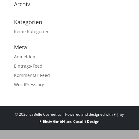
Archiv
Kategorien
Keine Kategorien
Meta
Anmelden
Eintrags-Feed
Kommentar-Feed
WordPress.org
©
2026
JsaBelle Cosmetics | Powered and designed with ♥ | by
F-Ektiv GmbH
and
Casulli Design