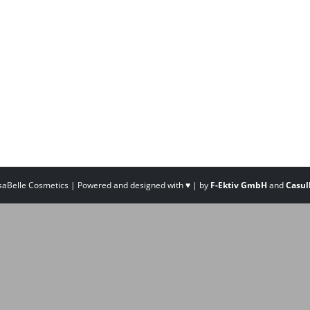
saBelle Cosmetics | Powered and designed with ♥ | by
F-Ektiv GmbH
and
Casul