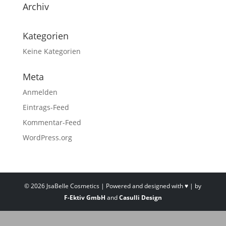
Archiv
Kategorien
Keine Kategorien
Meta
Anmelden
Eintrags-Feed
Kommentar-Feed
WordPress.org
©
2026
JsaBelle Cosmetics | Powered and designed with ♥ | by
F-Ektiv GmbH
and
Casulli Design