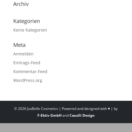
Archiv
Kategorien
Keine Kategorien
Meta
Anmelden
Eintrags-Feed
Kommentar-Feed
WordPress.org
©
2026
JsaBelle Cosmetics | Powered and designed with ♥ | by
F-Ektiv GmbH
and
Casulli Design