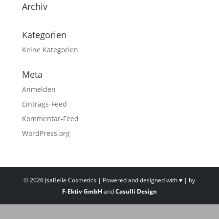
Archiv
Kategorien
Keine Kategorien
Meta
Anmelden
Eintrags-Feed
Kommentar-Feed
WordPress.org
©
2026
JsaBelle Cosmetics | Powered and designed with ♥ | by
F-Ektiv GmbH
and
Casulli Design