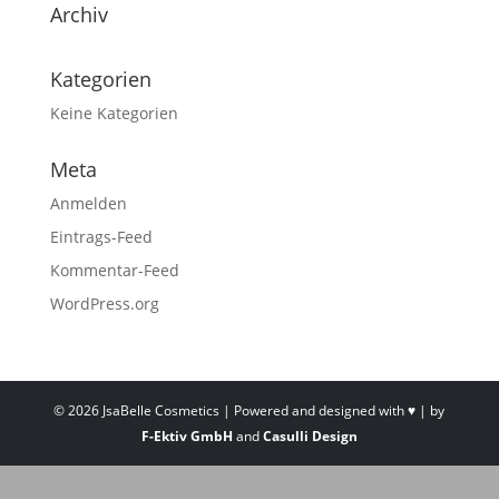
Archiv
Kategorien
Keine Kategorien
Meta
Anmelden
Eintrags-Feed
Kommentar-Feed
WordPress.org
©
2026
JsaBelle Cosmetics | Powered and designed with ♥ | by
F-Ektiv GmbH
and
Casulli Design