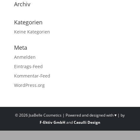
Archiv
Kategorien
Keine Kategorien
Meta
Anmelden
Eintrags-Feed
Kommentar-Feed
WordPress.org
©
2026
JsaBelle Cosmetics | Powered and designed with ♥ | by
F-Ektiv GmbH
and
Casulli Design