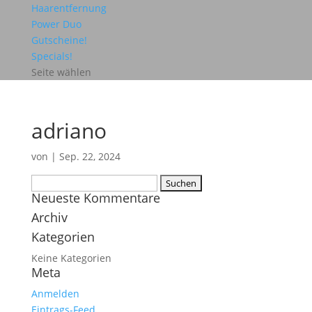
Haarentfernung
Power Duo
Gutscheine!
Specials!
Seite wählen
adriano
von
|
Sep. 22, 2024
Suchen
Neueste Kommentare
nach:
Archiv
Kategorien
Keine Kategorien
Meta
Anmelden
Eintrags-Feed