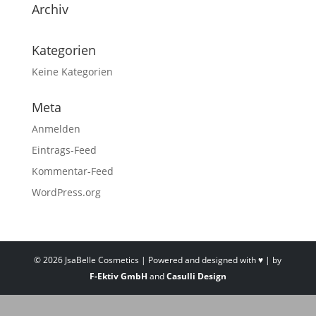
Archiv
Kategorien
Keine Kategorien
Meta
Anmelden
Eintrags-Feed
Kommentar-Feed
WordPress.org
©
2026
JsaBelle Cosmetics | Powered and designed with ♥ | by
F-Ektiv GmbH
and
Casulli Design