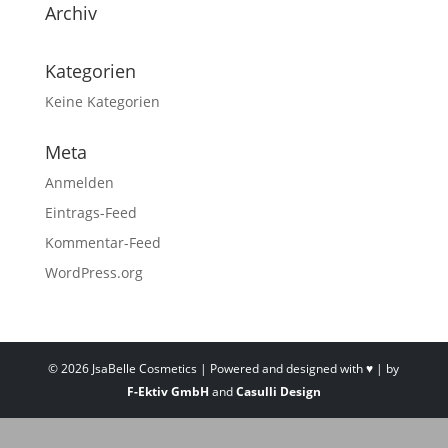
Archiv
Kategorien
Keine Kategorien
Meta
Anmelden
Eintrags-Feed
Kommentar-Feed
WordPress.org
©
2026
JsaBelle Cosmetics | Powered and designed with ♥ | by
F-Ektiv GmbH
and
Casulli Design