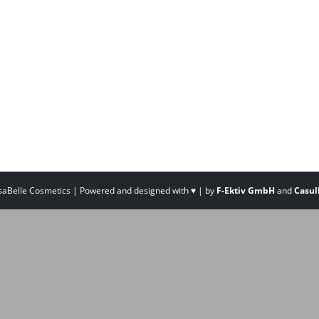
saBelle Cosmetics | Powered and designed with ♥ | by
F-Ektiv GmbH
and
Casul