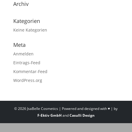
Archiv
Kategorien
Keine Kategorien
Meta
Anmelden
Eintrags-Feed
Kommentar-Feed
WordPress.org
©
2026
JsaBelle Cosmetics | Powered and designed with ♥ | by
F-Ektiv GmbH
and
Casulli Design