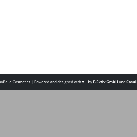
saBelle Cosmetics | Powered and designed with ♥ | by
F-Ektiv GmbH
and
Casul